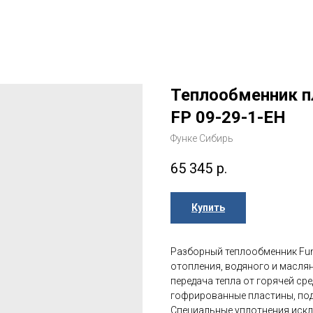
Теплообменник п
FP 09-29-1-EH
Функе Сибирь
65 345
р.
Купить
Разборный теплообменник Funk
отопления, водяного и маслян
передача тепла от горячей ср
гофрированные пластины, под
Специальные уплотнения искл