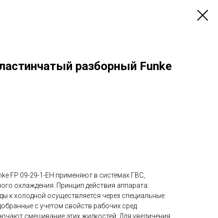
ластинчатый разборный Funke
e FP 09-29-1-EH применяют в системах ГВС,
ого охлаждения. Принцип действия аппарата:
еды к холодной осуществляется через специальные
обранные с учетом свойств рабочих сред.
ючают смешивание этих жидкостей. Для увеличения