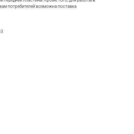
й передней пластины .Кроме того, для работы в
азам потребителей возможна поставка
63