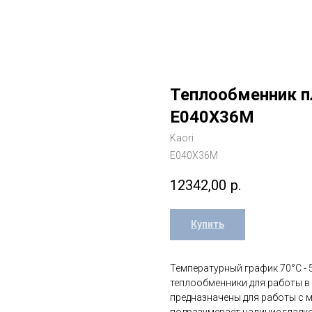
Теплообменник п
E040Х36М
Kaori
E040Х36М
12342,00
р.
Купить
Температурный график 70°C - 
теплообменники для работы в 
предназначены для работы с 