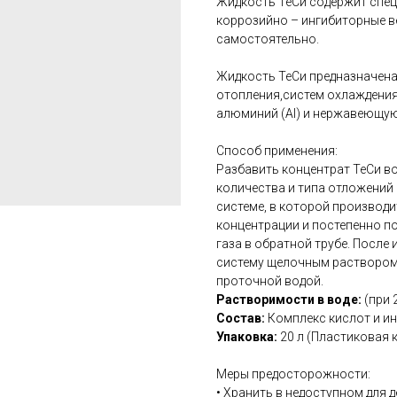
Жидкость ТеСи содержит спе
коррозийно – ингибиторные в
самостоятельно.
Жидкость ТеСи предназначена
отопления,систем охлаждения
алюминий (Al) и нержавеющу
Способ применения:
Разбавить концентрат ТеСи вод
количества и типа отложений
системе, в которой производи
концентрации и постепенно по
газа в обратной трубе. Посл
систему щелочным раствором 
проточной водой.
Растворимости в воде:
(при 
Состав:
Комплекс кислот и и
Упаковка:
20 л (Пластиковая 
Меры предосторожности:
• Хранить в недоступном для д