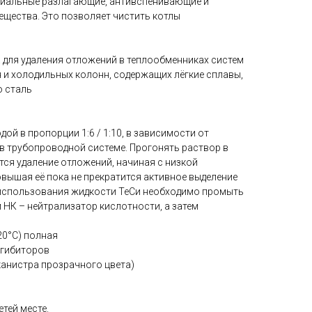
циальные разлагающие, антивспенивающие и
ещества. Это позволяет чистить котлы
 для удаления отложений в теплообменниках систем
 и холодильных колонн, содержащих лёгкие сплавы,
ю сталь
ой в пропорции 1:6 / 1:10, в зависимости от
 в трубопроводной системе. Прогонять раствор в
тся удаление отложений, начиная с низкой
вышая её пока не прекратится активное выделение
е использования жидкости ТеСи необходимо промыть
НК – нейтрализатор кислотности, а затем
20°C) полная
нгибиторов
канистра прозрачного цвета)
етей месте.