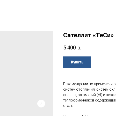
Сателлит «ТеСи»
5 400
р.
Купить
Рекомендации по применению
систем отопления, систем ох
сплавы, алюминий (Al) и нерж
теплообменников содержащих 
сталь.