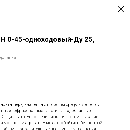
Н 8-45-одноходовый-Ду 25,
удования
арата: передача тепла от горячей среды к холодной
льные гофрированные пластины, подобранные с
. Специальные уплотнения исключают смешивание
ния мощности агрегата – можно обойтись без полной
 добавив дополнительные пластины и уплотнения.