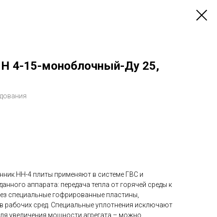
Н 4-15-моноблочный-Ду 25,
удования
ник НН-4 плиты применяют в системе ГВС и
данного аппарата: передача тепла от горячей среды к
ез специальные гофрированные пластины,
в рабочих сред. Специальные уплотнения исключают
Для увеличения мощности агрегата – можно