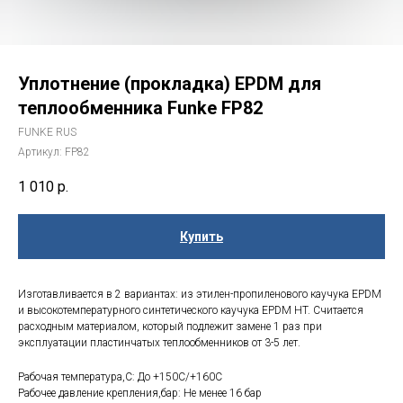
Уплотнение (прокладка) EPDM для
теплообменника Funke FP82
FUNKE RUS
Артикул:
FP82
1 010
р.
Купить
Изготавливается в 2 вариантах: из этилен-пропиленового каучука EPDM
и высокотемпературного синтетического каучука EPDM HT. Считается
расходным материалом, который подлежит замене 1 раз при
эксплуатации пластинчатых теплообменников от 3-5 лет.
Рабочая температура,С: До +150С/+160С
Рабочее давление крепления,бар: Не менее 16 бар