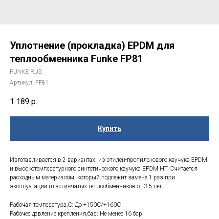
Уплотнение (прокладка) EPDM для
теплообменника Funke FP81
FUNKE RUS
Артикул:
FP81
1 189
р.
Купить
Изготавливается в 2 вариантах: из этилен-пропиленового каучука EPDM
и высокотемпературного синтетического каучука EPDM HT. Считается
расходным материалом, который подлежит замене 1 раз при
эксплуатации пластинчатых теплообменников от 3-5 лет.
Рабочая температура,С: До +150С/+160С
Рабочее давление крепления,бар: Не менее 16 бар