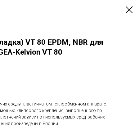
кладка) VT 80 EPDM, NBR для
EA-Kelvion VT 80
чих сред в пластинчатом теплообменном аппарате.
омощью клипсового крепления, выполненного по
плотнений зависит от используемых сред, рабочих
нения произведены в Японии.