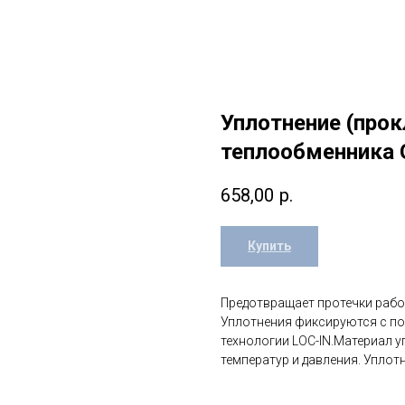
Уплотнение (про
теплообменника G
658,00
р.
Купить
Предотвращает протечки рабо
Уплотнения фиксируются с п
технологии LOC-IN.Материал у
температур и давления. Уплот