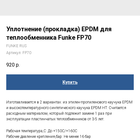
Уплотнение (прокладка) EPDM для
теплообменника Funke FP70
FUNKE RUS
Артикул:
FP70
920
р.
Купить
Изготавливается в 2 вариантах: из этилен-пропиленового каучука EPDM
и высокотемпературного синтетического каучука EPDM HT. Считается
расходным материалом, который подлежит замене 1 раз при
эксплуатации пластинчатых теплообменников от 3-5 лет.
Рабочая температура,С: До +150С/+160С
Рабочее давление крепления,бар: Не менее 16 бар