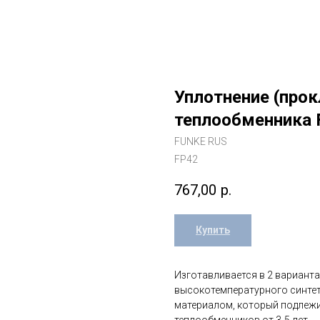
Уплотнение (про
теплообменника 
FUNKE RUS
FP42
767,00
р.
Купить
Изготавливается в 2 варианта
высокотемпературного синтет
материалом, который подлежи