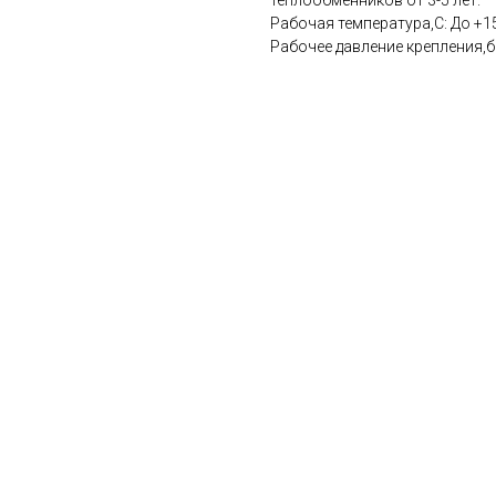
теплообменников от 3-5 лет.
Рабочая температура,С: До +
Рабочее давление крепления,ба