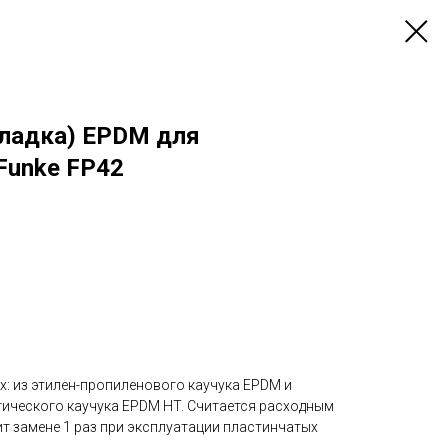
кладка) EPDM для
Funke FP42
х: из этилен-пропиленового каучука EPDM и
ического каучука EPDM HT. Считается расходным
т замене 1 раз при эксплуатации пластинчатых