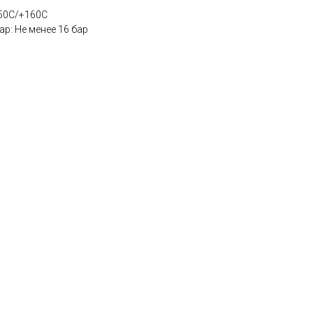
150С/+160С
р: Не менее 16 бар