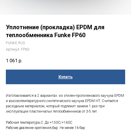
Уплотнение (прокладка) EPDM для
теплообменника Funke FP60
FUNKE RUS
Артикул:
FP60
1 061
р.
Купить
Изготавливается в 2 вариантах: из этилен-пропиленового каучука EPDM
и высокотемпературного синтетического каучука EPDM HT. Считается
расходным материалом, который подлежит замене 1 раз при
эксплуатации пластинчатых теплообменников от 3-5 лет.
Рабочая температура,С: До +150С/+160С
Рабочее давление крепления,бар: Не менее 16 бар