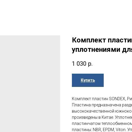
Комплект пластин
уплотнениями дл
1 030
р.
Купить
Комплект пластин SONDEX, Рид
Пластина предназначена разде
высококачественной южнокоре
произведены в Китае. Уплотн
пластинчатом теплообменном 
пластины: NBR, EPDM, Viton. 