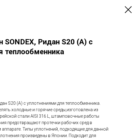
 SONDEX, Ридан S20 (A) с
я теплообменника
ан S20 (A) с уплотнениями для теплообменника.
лять холодные и горячие среды,изготовлена из
йской стали AISI 316 L, штамповочные работы
ения предотвращают протечки рабочих сред в
аппарате. Типы уплотнений, подходящие для данной
Уплотнения произведены в Японии. Подходит для